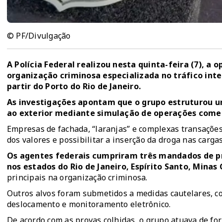
© PF/Divulgação
A Polícia Federal realizou nesta quinta-feira (7), a 
organização criminosa especializada no tráfico int
partir do Porto do Rio de Janeiro.
As investigações apontam que o grupo estruturou um
ao exterior mediante simulação de operações comerc
Empresas de fachada, “laranjas” e complexas transações 
dos valores e possibilitar a inserção da droga nas carga
Os agentes federais cumpriram três mandados de p
nos estados do Rio de Janeiro, Espírito Santo, Minas 
principais na organização criminosa.
Outros alvos foram submetidos a medidas cautelares, co
deslocamento e monitoramento eletrônico.
De acordo com as provas colhidas, o grupo atuava de for